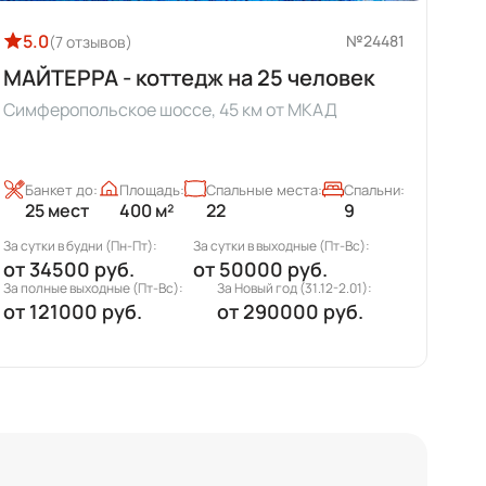
5.0
№24481
(7 отзывов)
МАЙТЕРРА - коттедж на 25 человек
Симферопольское шоссе, 45 км от МКАД
Банкет до:
Площадь:
Спальные места:
Спальни:
25 мест
400 м²
22
9
За сутки в будни (Пн-Пт):
За сутки в выходные (Пт-Вс):
З
от
34500 руб.
от
50000 руб.
За полные выходные (Пт-Вс):
За Новый год (31.12-2.01):
от
121000 руб.
от
290000 руб.