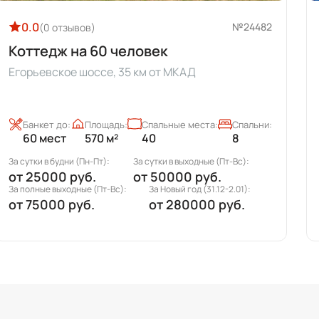
0.0
№24482
(0 отзывов)
Коттедж на 60 человек
Егорьевское шоссе, 35 км от МКАД
Банкет до:
Площадь:
Спальные места:
Спальни:
60 мест
570 м²
40
8
За сутки в будни (Пн-Пт):
За сутки в выходные (Пт-Вс):
от
25000 руб.
от
50000 руб.
За полные выходные (Пт-Вс):
За Новый год (31.12-2.01):
от
75000 руб.
от
280000 руб.