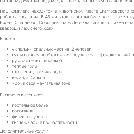
Гостевой двухэтажный дом "Дели" из кедрового сруба расположен
Наш комплекс находится в живописном месте Дмитровского ра
рыбалки и купания. В 45 минутах на автомобиле вас встретят 
Волен, Степаново, Сорочаны, парк Леонида Тягачева. Также в н
квадроциклах, снегоходах.
В доме:
4 спальни, спальных мест на 12 человек
кухня со всем необходимым: посуда, свч, кофемашина, чайн
русская печь с лежанкой
тёплые полы
отопление, горячая вода
веранда, балкон
у дома своя мангальная зона
Включено в стоимость:
постельное бельё
полотенца
финишная уборка
гигиенические принадлежности
Дополнительные услуги: