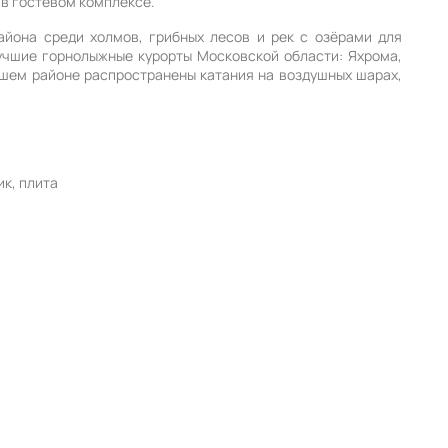
 в гостевом комплексе.
йона среди холмов, грибных лесов и рек с озёрами для
лучшие горнолыжные курорты Московской области: Яхрома,
ашем районе распространены катания на воздушных шарах,
ик, плита