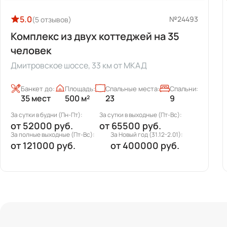
5.0
№24493
(5 отзывов)
Комплекс из двух коттеджей на 35
человек
Дмитровское шоссе, 33 км от МКАД
Банкет до:
Площадь:
Спальные места:
Спальни:
35 мест
500 м²
23
9
За сутки в будни (Пн-Пт):
За сутки в выходные (Пт-Вс):
от
52000 руб.
от
65500 руб.
За полные выходные (Пт-Вс):
За Новый год (31.12-2.01):
от
121000 руб.
от
400000 руб.