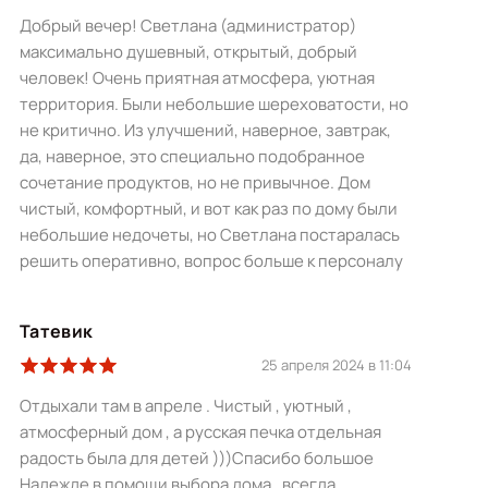
Добрый вечер! Светлана (администратор)
максимально душевный, открытый, добрый
человек! Очень приятная атмосфера, уютная
территория. Были небольшие шереховатости, но
не критично. Из улучшений, наверное, завтрак,
да, наверное, это специально подобранное
сочетание продуктов, но не привычное. Дом
чистый, комфортный, и вот как раз по дому были
небольшие недочеты, но Светлана постаралась
решить оперативно, вопрос больше к персоналу
Татевик
25 апреля 2024 в 11:04
Отдыхали там в апреле . Чистый , уютный ,
атмосферный дом , а русская печка отдельная
радость была для детей )))Спасибо большое
Надежде в помощи выбора дома . всегда