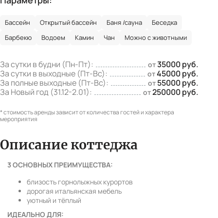
Бассейн
Открытый бассейн
Баня /сауна
Беседка
Барбекю
Водоем
Камин
Чан
Можно с животными
За сутки в будни (Пн-Пт):
35000 руб.
от
За сутки в выходные (Пт-Вс):
45000 руб.
от
За полные выходные (Пт-Вс):
55000 руб.
от
За Новый год (31.12-2.01):
250000 руб.
от
* стоимость аренды зависит от количества гостей и характера
мероприятия
Описание коттеджа
3 ОСНОВНЫХ ПРЕИМУЩЕСТВА:
близость горнолыжных курортов
дорогая итальянская мебель
уютный и тёплый
ИДЕАЛЬНО ДЛЯ: