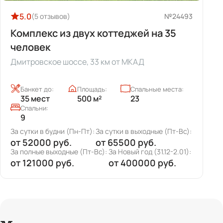
№24493
0.0
(0 отзывов)
ттеджей на 35
Коттедж на 60 человек
Егорьевское шоссе, 35 км от 
 от МКАД
Спальные места:
Банкет до:
Площадь:
23
60 мест
570 м²
Спальни:
8
утки в выходные (Пт-Вс):
За сутки в будни (Пн-Пт):
За сутки 
5500 руб.
от
25000 руб.
от
5000
а Новый год (31.12-2.01):
За полные выходные (Пт-Вс):
За Но
от
400000 руб.
от
75000 руб.
от
2