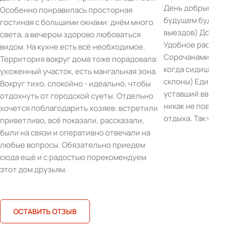
День добрый, да,
Особенно понравилась просторная
будущем будем р
гостиная с большими окнами: днём много
выездов) Дом про
света, а вечером здорово любоваться
Удобное располо
видом. На кухне есть всё необходимое.
Сорочанами. Шик
Территория вокруг дома тоже порадовала:
когда сидишь в г
ухоженный участок, есть мангальная зона.
склоны) Единстве
Вокруг тихо, спокойно - идеально, чтобы
уставший ввиду п
отдохнуть от городской суеты. Отдельно
никак не повлиял
хочется поблагодарить хозяев: встретили
отдыха. Так что 
приветливо, всё показали, рассказали,
были на связи и оперативно отвечали на
любые вопросы. Обязательно приедем
сюда ещё и с радостью порекомендуем
этот дом друзьям.
ОСТАВИТЬ ОТЗЫВ