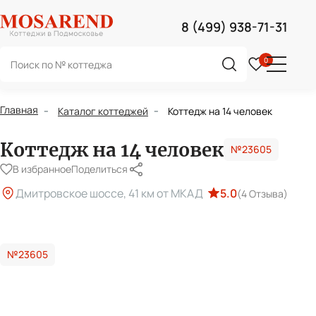
8 (499) 938-71-31
Поиск
0
Поиск
0
по
сайту
Главная
Каталог коттеджей
Коттедж на 14 человек
Коттедж на 14 человек
№23605
В избранное
Поделиться
Дмитровское шоссе, 41 км от МКАД
5.0
(4 Отзыва)
№23605