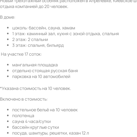
Новый трёхэтажный особняк расположен в Апрелевке, Киевское ш
отдыха компанией до 20 человек.
В доме:
цоколь: бассейн, сауна, хамам
1 этаж: каминный зал, кухня с зоной отдыха, спальня
2 этаж: 2 спальни
3 этаж: спальня, бильярд
На участке 17 соток:
мангальная площадка
отдельно стоящая русская баня
парковка на 10 автомобилей
*Указана стоимость на 10 человек.
Включено в стоимость:
постельное бельё на 10 человек
полотенца
сауна 4 часа/сутки
бассейн круглые сутки
посуда, шампуры, решетки, казан 12 л