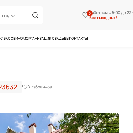
Работаем с 9-00 до 22
0
Поиск
Без выходных!
0
по
сайту
И
C БАССЕЙНОМ
ОРГАНИЗАЦИЯ СВАДЬБЫ
КОНТАКТЫ
3632
В избранное