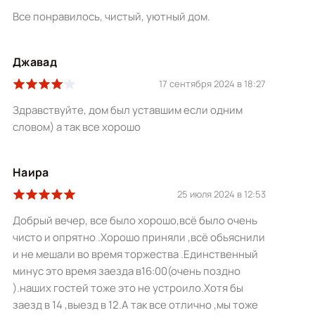
Все понравилось, чистый, уютный дом.
Джавад
17 сентября 2024 в 18:27
Здравствуйте, дом был уставшим если одним
словом) а так все хорошо
Наира
25 июля 2024 в 12:53
Добрый вечер, все было хорошо,всё было очень
чисто и опрятно .Хорошо приняли ,всё обьяснили
и не мешали во время торжества .Единственный
минус это время заезда в16:00(очень поздно
).наших гостей тоже это не устроило.Хотя бы
заезд в 14 ,выезд в 12.А так все отлично ,мы тоже