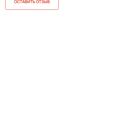
ОСТАВИТЬ ОТЗЫВ
Комфортный и очень уютный дом. Отдельное
спасибо, менеджеру Анастасии, за полное
сопровождение и профессионализм.