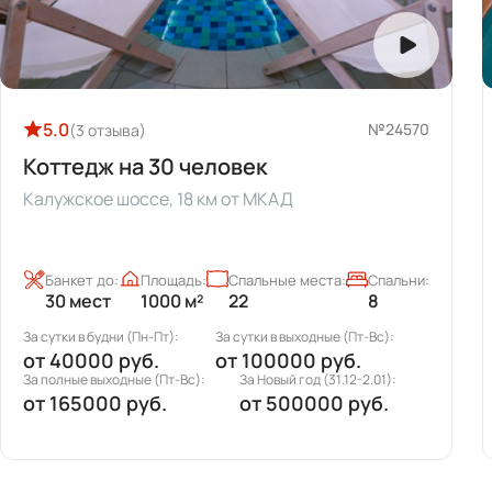
5.0
№24566
(16 отзывов)
Коттедж на 30 человек
Рублево-Успенское шоссе, 20 км от МКАД
Банкет до:
Площадь:
Спальные места:
Спальни:
30 мест
450 м²
20
7
За сутки в будни (Пн-Пт):
За сутки в выходные (Пт-Вс):
от
27000 руб.
от
40000 руб.
За полные выходные (Пт-Вс):
За Новый год (31.12-2.01):
от
78000 руб.
от
250000 руб.