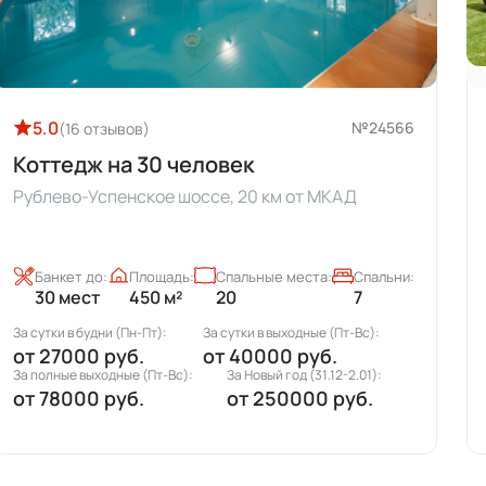
5.0
№24548
(4 отзыва)
Коттедж на 50 человек
Дмитровское шоссе, 17 км от МКАД
Банкет до:
Площадь:
Спальные места:
Спальни:
50 мест
696 м²
34
7
За сутки в будни (Пн-Пт):
За сутки в выходные (Пт-Вс):
от
34500 руб.
от
69000 руб.
За полные выходные (Пт-Вс):
За Новый год (31.12-2.01):
от
86500 руб.
от
250000 руб.
За месяц:
от
250000 руб.