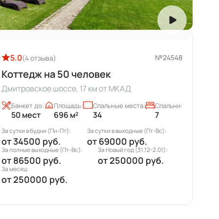
5.0
№24540
(23 отзывов)
Романтика - коттедж на 25 человек
Калужское шоссе, 26 км от МКАД
Банкет до:
Площадь:
Спальные места:
Спальни:
25 мест
370 м²
20
5
За сутки в будни (Пн-Пт):
За сутки в выходные (Пт-Вс):
от
40000 руб.
от
80000 руб.
За полные выходные (Пт-Вс):
За Новый год (31.12-2.01):
от
110000 руб.
от
330000 руб.