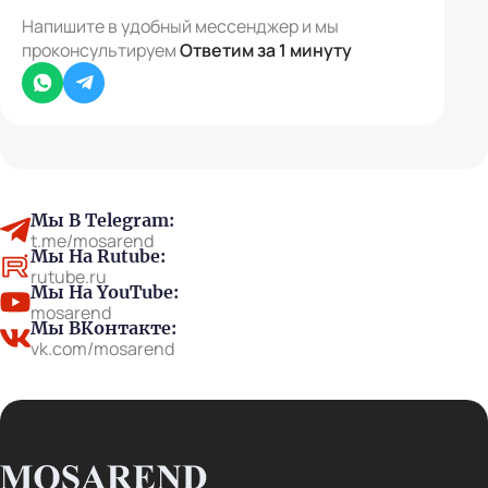
Напишите в удобный мессенджер и мы
проконсультируем
Ответим за 1 минуту
Whatsapp
Telegram
Мы В Telegram:
t.me/mosarend
Мы На Rutube:
rutube.ru
Мы На YouTube:
mosarend
Мы ВКонтакте:
vk.com/mosarend