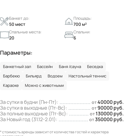
Банкет до:
Площадь:
50 мест
700 м²
Спальные места:
Спальни:
20
6
Параметры:
Банкетный зал
Бассейн
Баня /сауна
Беседка
Барбекю
Бильярд
Водоем
Настольный теннис
Караоке
Можно с животными
За сутки в будни (Пн-Пт):
40000 руб.
от
За сутки в выходные (Пт-Вс):
90000 руб.
от
За полные выходные (Пт-Вс):
130000 руб.
от
За Новый год (31.12-2.01):
350000 руб.
от
* стоимость аренды зависит от количества гостей и характера