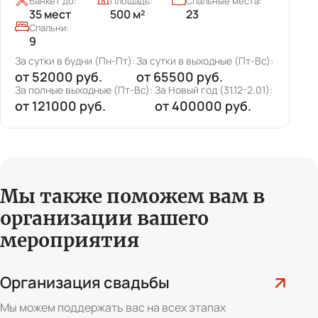
ста:
Банкет до:
Площадь:
Спальные места:
60 мест
570 м²
40
Спальни:
8
т-Вс):
За сутки в будни (Пн-Пт):
За сутки в выходные (Пт-Вс
от
25000 руб.
от
50000 руб.
-2.01):
За полные выходные (Пт-Вс):
За Новый год (31.12-2.01
.
от
75000 руб.
от
280000 руб.
Мы также поможем вам
в
организации вашего
мероприятия
Организация свадьбы
Мы можем поддержать вас на всех этапах