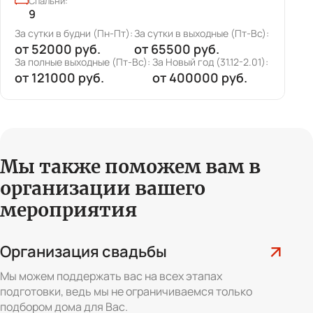
Спальни:
9
За сутки в будни (Пн-Пт):
За сутки в выходные (Пт-Вс):
З
от
52000 руб.
от
65500 руб.
За полные выходные (Пт-Вс):
За Новый год (31.12-2.01):
З
от
121000 руб.
от
400000 руб.
Мы также поможем вам
в
организации вашего
мероприятия
Организация свадьбы
Мы можем поддержать вас на всех этапах
подготовки, ведь мы не ограничиваемся только
подбором дома для Вас.