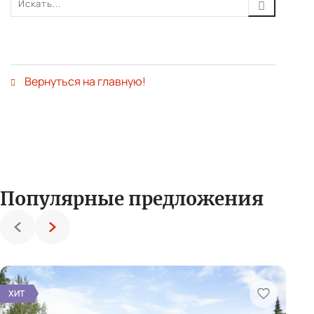
Вернуться на главную!
Популярные предложения
Назад
Вперед
Комплекс
Кот
из
на
ХИТ
ХИ
В
двух
60